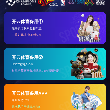
联系电话：
186-3799-9400
联系邮箱：
lwp18637999400@pheec.cn
公司地址：
河南省 洛阳市 伊滨区 中德产业园31幢
网站建设：中企动力
洛阳
云资讯
SEO
数字名片
营业执照